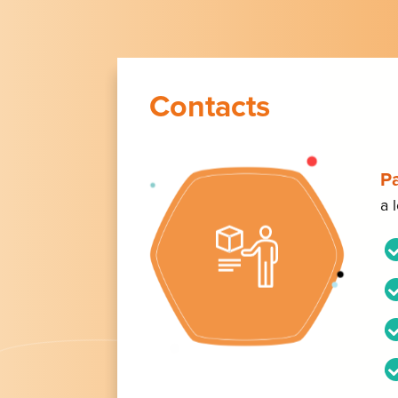
Contacts
P
a 