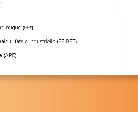
hermique (EFt)
aleur fatale industrielle (EF-RET)
e (APE)