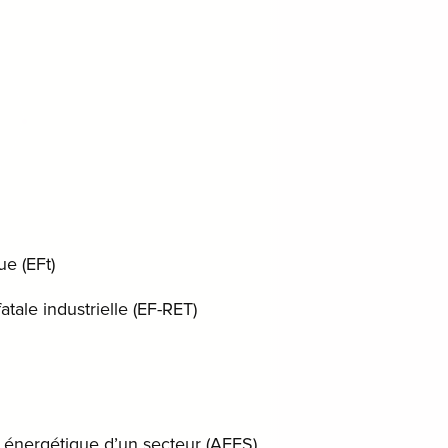
e (EFt)
atale industrielle (EF-RET)
té énergétique d’un secteur (AEES)